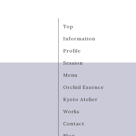
Top
Information
Profile
Session
Menu
Orchid Essence
Kyoto Atelier
Works
Contact
Blog