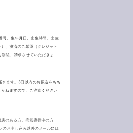
番号、生年月日、出生時間、出生
か）、決済のご希望（クレジット
を別途、請求させていただきま
届きます。
3
日以内のお振込をもち
きかねますので、ご注意ください
。
疾患のある方、病気療養中の方
ンのお申し込み以外のメールには