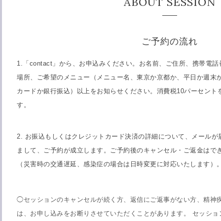
ABOUT SESSION
ご予約の流れ
1.「contact」
から、お申込みください。お名前、ご住所、携帯電話
場所、ご希望のメニュー（メニュー名、東京か京都か、平日か週末
カードか銀行振込）以上をお知らせください。消費税10パーセント
す。
2.
お振込もしくはクレジットカード決済の詳細について、メールが
まして、ご予約が成立します。ご予約後のキャンセル・ご返金はで
（災害時の交通遅延、感染症の場合は日時変更に対応いたします）
◯セッションのキャンセルが続く方、返信にご返事がない方、精神
は、お申し込みをお断りさせていただくことがあります。
セッショ